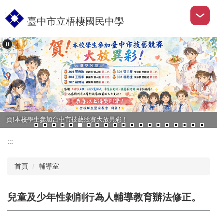
跳
到
臺中市立梧棲國民中學
主
要
內
容
區
賀!本校學生參加台中市技藝競賽大放異彩！
:::
首頁
輔導室
兒童及少年性剝削行為人輔導教育辦法修正。