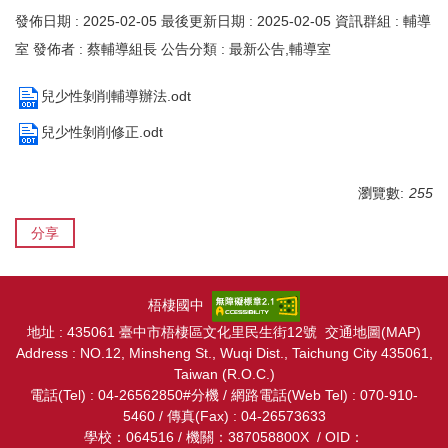
發佈日期 :
2025-02-05
最後更新日期 :
2025-02-05
資訊群組 :
輔導
室
發佈者 :
蔡輔導組長
公告分類 :
最新公告,輔導室
兒少性剝削輔導辦法.odt
兒少性剝削修正.odt
瀏覽數:
255
分享
梧棲國中
地址 : 435061 臺中市梧棲區文化里民生街12號 交通地圖(
MAP
)
Address : NO.12, Minsheng St., Wuqi Dist., Taichung City 435
061
,
Taiwan (R.O.C.)
電話(Tel) : 04-26562850#
分機
/ 網路電話(Web Tel) : 070-910-
5460 / 傳真(Fax) : 04-26573633
學校：064516 / 機關：387058800X / OID：